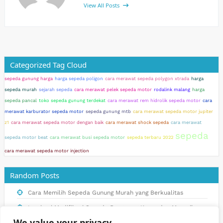
View All Posts
Categorized Tag Cloud
sepeda gunung harga
harga sepeda poligon
cara merawat sepeda polygon xtrada
harga
sepeda murah
sejarah sepeda
cara merawat pelek sepeda motor
rodalink malang
harga
sepeda pancal
toko sepeda gunung terdekat
cara merawat rem hidrolik sepeda motor
cara
merawat karburator sepeda motor
sepeda gunung mtb
cara merawat sepeda motor jupiter
z1
cara merawat sepeda motor dengan baik
cara merawat shock sepeda
cara merawat
sepeda
sepeda motor beat
cara merawat busi sepeda motor
sepeda terbaru 2022
cara merawat sepeda motor injection
Random Posts
Cara Memilih Sepeda Gunung Murah yang Berkualitas
Inspirasi Modifikasi Sepeda Drag yang Keren dan Menarik
We value your privacy
Pesona Sepeda Hias: Menarik Perhatian di Tengah Keramaian