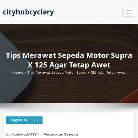
Skip
cityhubcyclery
to
content
Tips Merawat Sepeda Motor Supra
X 125 Agar Tetap Awet
Home
»
Tips Merawat Sepeda Motor Supra X 125 Agar Tetap Awet
August 15, 2023
By
kudakuda777
In
Perawatan Sepeda