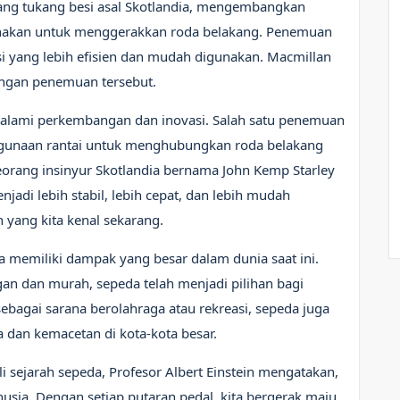
rang tukang besi asal Skotlandia, mengembangkan
unakan untuk menggerakkan roda belakang. Penemuan
si yang lebih efisien dan mudah digunakan. Macmillan
engan penemuan tersebut.
ngalami perkembangan dan inovasi. Salah satu penemuan
ggunaan rantai untuk menghubungkan roda belakang
eorang insinyur Skotlandia bernama John Kemp Starley
jadi lebih stabil, lebih cepat, dan lebih mudah
n yang kita kenal sekarang.
a memiliki dampak yang besar dalam dunia saat ini.
gan dan murah, sepeda telah menjadi pilihan bagi
ebagai sarana berolahraga atau rekreasi, sepeda juga
 dan kemacetan di kota-kota besar.
sejarah sepeda, Profesor Albert Einstein mengatakan,
sia. Dengan setiap putaran pedal, kita bergerak maju