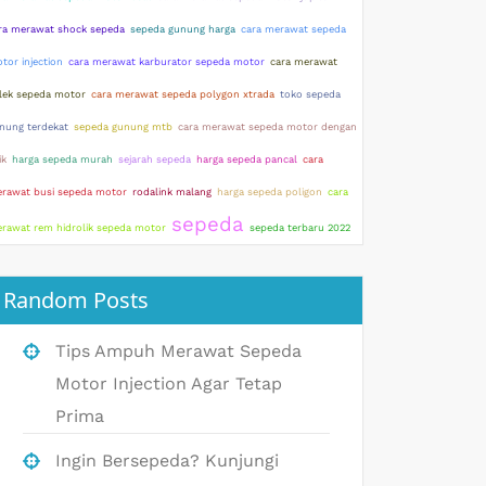
ra merawat shock sepeda
sepeda gunung harga
cara merawat sepeda
tor injection
cara merawat karburator sepeda motor
cara merawat
lek sepeda motor
cara merawat sepeda polygon xtrada
toko sepeda
nung terdekat
sepeda gunung mtb
cara merawat sepeda motor dengan
ik
harga sepeda murah
sejarah sepeda
harga sepeda pancal
cara
rawat busi sepeda motor
rodalink malang
harga sepeda poligon
cara
sepeda
rawat rem hidrolik sepeda motor
sepeda terbaru 2022
Random Posts
Tips Ampuh Merawat Sepeda
Motor Injection Agar Tetap
Prima
Ingin Bersepeda? Kunjungi