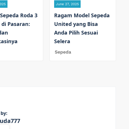
2025
June 27, 2025
 Sepeda Roda 3
Ragam Model Sepeda
 di Pasaran:
United yang Bisa
dan
Anda Pilih Sesuai
kasinya
Selera
Sepeda
 by:
uda777