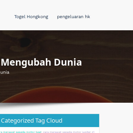
Togel Hongkong
pengeluaran hk
g Mengubah Dunia
unia
Categorized Tag Cloud
ra merawat sepeda motor beat
cara merawat sepeda motor jupiter z1