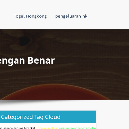
Togel Hongkong
pengeluaran hk
engan Benar
Categorized Tag Cloud
ko sepeda gunung terdekat
rodalink malang
cara merawat sepeda motor