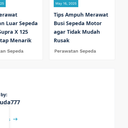
025
May 16, 2025
erawat
Tips Ampuh Merawat
an Luar Sepeda
Busi Sepeda Motor
Supra X 125
agar Tidak Mudah
etap Menarik
Rusak
tan Sepeda
Perawatan Sepeda
 by:
uda777
 Posts