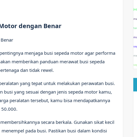
ju
me
Motor dengan Benar
te
mo
 Benar
se
 pentingnya menjaga busi sepeda motor agar performa
me
aya akan memberikan panduan merawat busi sepeda
se
rtenaga dan tidak rewel.
ralatan yang tepat untuk melakukan perawatan busi.
in busi yang sesuai dengan jenis sepeda motor kamu,
 harga peralatan tersebut, kamu bisa mendapatkannya
 50.000.
membersihkannya secara berkala. Gunakan sikat kecil
 menempel pada busi. Pastikan busi dalam kondisi