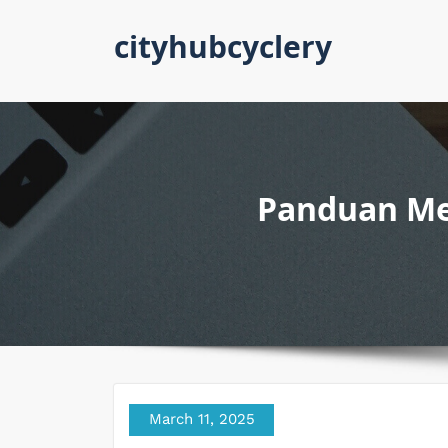
Skip
cityhubcyclery
to
content
Panduan Me
March 11, 2025