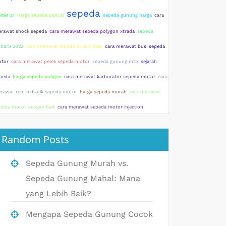
sepeda
piter z1
harga sepeda pancal
sepeda gunung harga
cara
rawat shock sepeda
cara merawat sepeda polygon xtrada
sepeda
rbaru 2022
cara merawat sepeda motor beat
cara merawat busi sepeda
tor
cara merawat pelek sepeda motor
sepeda gunung mtb
sejarah
peda
harga sepeda poligon
cara merawat karburator sepeda motor
cara
rawat rem hidrolik sepeda motor
harga sepeda murah
cara merawat
peda motor dengan baik
cara merawat sepeda motor injection
Random Posts
Sepeda Gunung Murah vs.
Sepeda Gunung Mahal: Mana
yang Lebih Baik?
Mengapa Sepeda Gunung Cocok