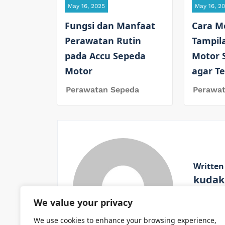
May 16, 2025
May 16, 2
Fungsi dan Manfaat
Cara M
Perawatan Rutin
Tampil
pada Accu Sepeda
Motor 
Motor
agar T
Perawatan Sepeda
Perawa
Written
kudak
We value your privacy
View All
We use cookies to enhance your browsing experience,