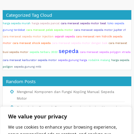
Categorized Tag Cloud
harga sepeda murah
harga sepeda pancal
cara merawat sepeda motor beat
toko sepeda
gunung terdekat
cara merawat pelek sepeda motor
cara merawat sepeda motor jupiter z1
cara merawat sepeda motor injection
sejarah sepeda
cara merawat rem hidrolik sepeda
motor
cara merawat shock sepeda
cara merawat sepeda motor dengan baik
cara merawat
sepeda
busi sepeda motor
sepeda terbaru 2022
cara merawat sepeda polygon xtrada
cara merawat karburator sepeda motor
sepeda gunung harga
rodalink malang
harga sepeda
poligon
sepeda gunung mtb
Random Posts
Mengenal Komponen dan Fungsi Kopling Manual Sepeda
Motor
Sejarah dan Dampak Penemu Sepeda terhadap Masyarakat
Indonesia
We value your privacy
Langkah-langkah Mudah Merawat Shockbreaker Sepeda
We use cookies to enhance your browsing experience,
MTB di Rumah