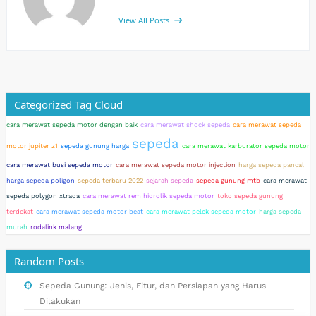
View All Posts
Categorized Tag Cloud
cara merawat sepeda motor dengan baik
cara merawat shock sepeda
cara merawat sepeda
sepeda
motor jupiter z1
sepeda gunung harga
cara merawat karburator sepeda motor
cara merawat busi sepeda motor
cara merawat sepeda motor injection
harga sepeda pancal
harga sepeda poligon
sepeda terbaru 2022
sejarah sepeda
sepeda gunung mtb
cara merawat
sepeda polygon xtrada
cara merawat rem hidrolik sepeda motor
toko sepeda gunung
terdekat
cara merawat sepeda motor beat
cara merawat pelek sepeda motor
harga sepeda
murah
rodalink malang
Random Posts
Sepeda Gunung: Jenis, Fitur, dan Persiapan yang Harus
Dilakukan