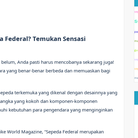
se
s
pa
 Federal? Temukan Sensasi
ma
gu
se
 belum, Anda pasti harus mencobanya sekarang juga!
se
ara yang benar-benar berbeda dan memuaskan bagi
me
sepeda terkemuka yang dikenal dengan desainnya yang
n rangka yang kokoh dan komponen-komponen
menuhi kebutuhan para pengendara yang menginginkan
Bike World Magazine, “Sepeda Federal merupakan