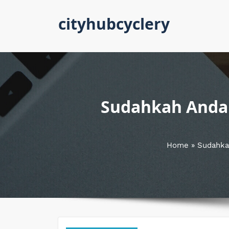
Skip
cityhubcyclery
to
content
Sudahkah Anda 
Home
»
Sudahka