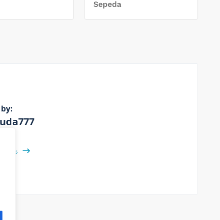
Sepeda
 by:
uda777
 Posts