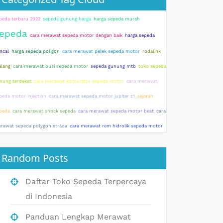
peda terbaru 2022
sepeda gunung harga
harga sepeda murah
epeda
cara merawat sepeda motor dengan baik
harga sepeda
ncal
harga sepeda poligon
cara merawat pelek sepeda motor
rodalink
lang
cara merawat busi sepeda motor
sepeda gunung mtb
toko sepeda
nung terdekat
cara merawat karburator sepeda motor
cara merawat
peda motor injection
cara merawat sepeda motor jupiter z1
sejarah
peda
cara merawat shock sepeda
cara merawat sepeda motor beat
cara
rawat sepeda polygon xtrada
cara merawat rem hidrolik sepeda motor
Random Posts
Daftar Toko Sepeda Terpercaya
di Indonesia
Panduan Lengkap Merawat