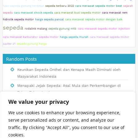
toko sepeda gunung terdekat
sepeda terbaru 2022
cara merawat sepeda motor beat
sejarah
sepeda
cara merawat shock sepeda
cara merawat busi sepeda motor
cara merawat rem
hidrolik sepeda motor
harga sepeda pancal
cara merawat sepeda motor dengan baik
sepeda
rodalink malang
sepeda gunung mtb
cara merawat sepeda motor injection
cara merawat karburator sepeda motor
harga sepeda murah
cara merawat sepeda motor
jupiter z1
sepeda gunung harga
Random Posts
Keunikan Sepeda Onthel dan Kenapa Masih Diminati oleh
Masyarakat Indonesia
Menapaki Jejak Sepeda: Asal Mula dan Perkembangan di
Tahun-Tahun Awal
We value your privacy
Harga Sepeda Listrik di Indonesia: Bandingkan dan Temukan
yang Tepat untuk Anda
We use cookies to enhance your browsing experience,
Pentingnya Merawat Sepeda Polygon Xtrada secara Teratur
serve personalized ads or content, and analyze our
traffic. By clicking "Accept All", you consent to our use of
Solusi Mudah untuk Mengatasi Karburator Sepeda Motor
cookies.
yang Boros Bahan Bakar