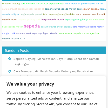
rodalink malang
cara merawat karburator sepeda motor
cara merawat pelek sepeda motor
cara merawat sepeda motor jupiter z1
cara merawat sepeda motor beat
sejarah sepeda
harga
sepeda poligon
harga sepeda pancal
toko sepeda gunung terdekat
cara merawat rem hidrolik
sepeda motor
sepeda gunung mtb
harga sepeda murah
sepeda gunung harga
cara merawat
sepeda
busi sepeda motor
cara merawat shock sepeda
cara merawat sepeda motor
dengan baik
cara merawat sepeda polygon xtrada
cara merawat sepeda motor injection
sepeda terbaru 2022
Random Posts
Sepeda Gayung: Menciptakan Gaya Hidup Sehat dan Ramah
Lingkungan
Cara Memperbaiki Pelek Sepeda Motor yang Pecah atau
Retak: Solusi Praktis
We value your privacy
Sepeda Vintage: Keindahan dan Nilai Sejarah yang
Tersembunyi
We use cookies to enhance your browsing experience,
Inovasi Sepeda Gayung: Masa Depan Transportasi
serve personalized ads or content, and analyze our
Berkelanjutan di Indonesia
traffic. By clicking "Accept All", you consent to our use of