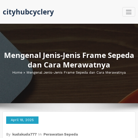
Skip
cityhubcyclery
to
content
Mengenal Jenis-Jenis Frame Sepeda
dan Cara Merawatnya
Home
»
Mengenal Jenis-Jenis Frame Sepeda dan Cara Merawatnya
April 18, 2025
By
kudakuda777
In
Perawatan Sepeda