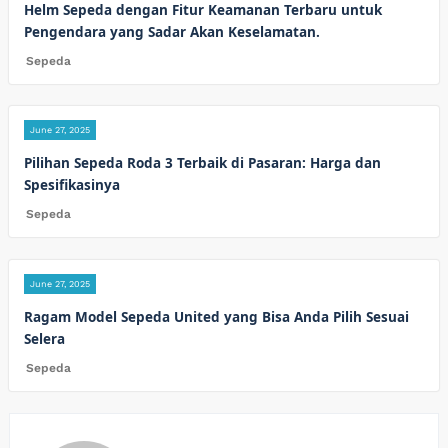
Helm Sepeda dengan Fitur Keamanan Terbaru untuk
Pengendara yang Sadar Akan Keselamatan.
Sepeda
June 27, 2025
Pilihan Sepeda Roda 3 Terbaik di Pasaran: Harga dan
Spesifikasinya
Sepeda
June 27, 2025
Ragam Model Sepeda United yang Bisa Anda Pilih Sesuai
Selera
Sepeda