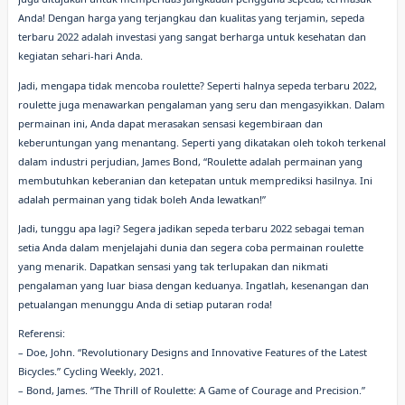
Anda! Dengan harga yang terjangkau dan kualitas yang terjamin, sepeda
terbaru 2022 adalah investasi yang sangat berharga untuk kesehatan dan
kegiatan sehari-hari Anda.
Jadi, mengapa tidak mencoba roulette? Seperti halnya sepeda terbaru 2022,
roulette juga menawarkan pengalaman yang seru dan mengasyikkan. Dalam
permainan ini, Anda dapat merasakan sensasi kegembiraan dan
keberuntungan yang menantang. Seperti yang dikatakan oleh tokoh terkenal
dalam industri perjudian, James Bond, “Roulette adalah permainan yang
membutuhkan keberanian dan ketepatan untuk memprediksi hasilnya. Ini
adalah permainan yang tidak boleh Anda lewatkan!”
Jadi, tunggu apa lagi? Segera jadikan sepeda terbaru 2022 sebagai teman
setia Anda dalam menjelajahi dunia dan segera coba permainan roulette
yang menarik. Dapatkan sensasi yang tak terlupakan dan nikmati
pengalaman yang luar biasa dengan keduanya. Ingatlah, kesenangan dan
petualangan menunggu Anda di setiap putaran roda!
Referensi:
– Doe, John. “Revolutionary Designs and Innovative Features of the Latest
Bicycles.” Cycling Weekly, 2021.
– Bond, James. “The Thrill of Roulette: A Game of Courage and Precision.”