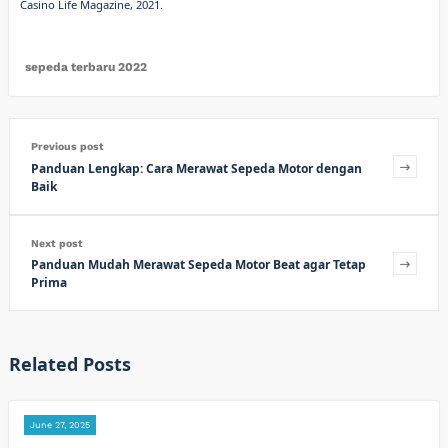
Casino Life Magazine, 2021.
sepeda terbaru 2022
Previous post
Panduan Lengkap: Cara Merawat Sepeda Motor dengan
Baik
Next post
Panduan Mudah Merawat Sepeda Motor Beat agar Tetap
Prima
Related Posts
June 27, 2025