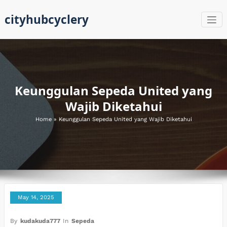
Skip
cityhubcyclery
to
content
Keunggulan Sepeda United yang
Wajib Diketahui
Home
»
Keunggulan Sepeda United yang Wajib Diketahui
May 14, 2025
By
kudakuda777
In
Sepeda