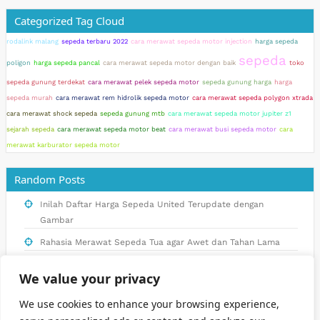
Categorized Tag Cloud
rodalink malang
sepeda terbaru 2022
cara merawat sepeda motor injection
harga sepeda
sepeda
poligon
harga sepeda pancal
cara merawat sepeda motor dengan baik
toko
sepeda gunung terdekat
cara merawat pelek sepeda motor
sepeda gunung harga
harga
sepeda murah
cara merawat rem hidrolik sepeda motor
cara merawat sepeda polygon xtrada
cara merawat shock sepeda
sepeda gunung mtb
cara merawat sepeda motor jupiter z1
sejarah sepeda
cara merawat sepeda motor beat
cara merawat busi sepeda motor
cara
merawat karburator sepeda motor
Random Posts
Inilah Daftar Harga Sepeda United Terupdate dengan
Gambar
Rahasia Merawat Sepeda Tua agar Awet dan Tahan Lama
Merawat Sistem Rem Sepeda Motor Beat dengan Tepat dan
We value your privacy
Aman
Tips Merawat Sistem Bahan Bakar Sepeda Motor Supra X
We use cookies to enhance your browsing experience,
125 agar Tetap Lancar