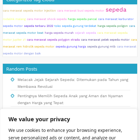
sepeda
cara merawat sepeda motor injection
cara merawat busi sepeda motor
rodalink malang
cara merawat shock sepeda
harga sepeda pancal
cara merawat karburator
sepeda motor
sepeda terbaru 2022
toko sepeda gunung terdekat
harga sepeda poligon
cara
merawat sepeda motor beat
harga sepeda murah
sejarah sepeda
cara merawat sepeda
motor jupiter z1
cara merawat sepeda polygon xtrada
cara merawat pelek sepeda motor
cara
merawat rem hidrolik sepeda motor
sepeda gunung harga
sepeda gunung mtb
cara merawat
sepeda motor dengan baik
Random Posts
Melacak Jejak Sejarah Sepeda: Ditemukan pada Tahun yang
Membawa Revolusi
Pentingnya Memilih Sepeda Anak yang Aman dan Nyaman
dengan Harga yang Tepat
Cara Membersihkan dan Melindungi Bagian Kelistrikan
We value your privacy
Sepeda Motor Beat
Cara Memperbaiki Pelek Sepeda Motor yang Pecah atau
We use cookies to enhance your browsing experience,
Retak: Solusi Praktis
serve personalized ads or content, and analyze our