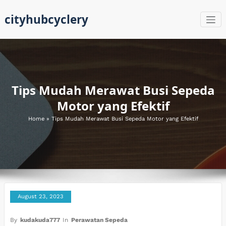
Skip
cityhubcyclery
to
content
Tips Mudah Merawat Busi Sepeda
Motor yang Efektif
Home
»
Tips Mudah Merawat Busi Sepeda Motor yang Efektif
August 23, 2023
By
kudakuda777
In
Perawatan Sepeda