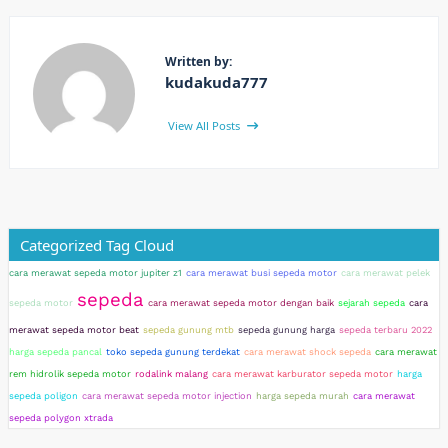
Written by:
kudakuda777
View All Posts
Categorized Tag Cloud
cara merawat sepeda motor jupiter z1
cara merawat busi sepeda motor
cara merawat pelek
sepeda
sepeda motor
cara merawat sepeda motor dengan baik
sejarah sepeda
cara
merawat sepeda motor beat
sepeda gunung mtb
sepeda gunung harga
sepeda terbaru 2022
harga sepeda pancal
toko sepeda gunung terdekat
cara merawat shock sepeda
cara merawat
rem hidrolik sepeda motor
rodalink malang
cara merawat karburator sepeda motor
harga
sepeda poligon
cara merawat sepeda motor injection
harga sepeda murah
cara merawat
sepeda polygon xtrada