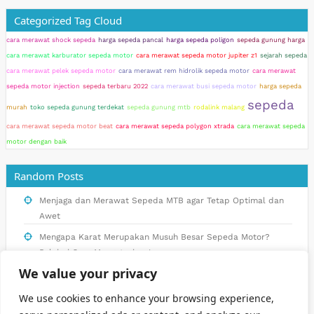
Categorized Tag Cloud
cara merawat shock sepeda
harga sepeda pancal
harga sepeda poligon
sepeda gunung harga
cara merawat karburator sepeda motor
cara merawat sepeda motor jupiter z1
sejarah sepeda
cara merawat pelek sepeda motor
cara merawat rem hidrolik sepeda motor
cara merawat
sepeda motor injection
sepeda terbaru 2022
cara merawat busi sepeda motor
harga sepeda
sepeda
murah
toko sepeda gunung terdekat
sepeda gunung mtb
rodalink malang
cara merawat sepeda motor beat
cara merawat sepeda polygon xtrada
cara merawat sepeda
motor dengan baik
Random Posts
Menjaga dan Merawat Sepeda MTB agar Tetap Optimal dan
Awet
Mengapa Karat Merupakan Musuh Besar Sepeda Motor?
Pelajari Cara Mengatasinya!
We value your privacy
Panduan Membeli Sepeda Gunung di Toko Terdekat dengan
Harga Terbaik
We use cookies to enhance your browsing experience,
Panduan Lengkap: Cara Merawat Busi Sepeda Motor Agar