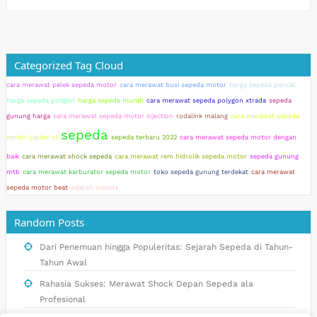
Categorized Tag Cloud
cara merawat pelek sepeda motor
cara merawat busi sepeda motor
harga sepeda pancal
harga sepeda poligon
harga sepeda murah
cara merawat sepeda polygon xtrada
sepeda
gunung harga
cara merawat sepeda motor injection
rodalink malang
cara merawat sepeda
sepeda
motor jupiter z1
sepeda terbaru 2022
cara merawat sepeda motor dengan
baik
cara merawat shock sepeda
cara merawat rem hidrolik sepeda motor
sepeda gunung
mtb
cara merawat karburator sepeda motor
toko sepeda gunung terdekat
cara merawat
sepeda motor beat
sejarah sepeda
Random Posts
Dari Penemuan hingga Populeritas: Sejarah Sepeda di Tahun-
Tahun Awal
Rahasia Sukses: Merawat Shock Depan Sepeda ala
Profesional