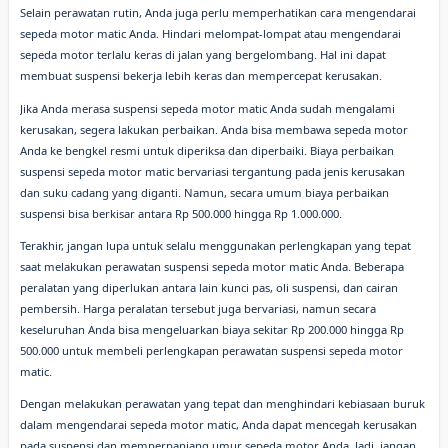
Selain perawatan rutin, Anda juga perlu memperhatikan cara mengendarai
sepeda motor matic Anda. Hindari melompat-lompat atau mengendarai
sepeda motor terlalu keras di jalan yang bergelombang. Hal ini dapat
membuat suspensi bekerja lebih keras dan mempercepat kerusakan.
Jika Anda merasa suspensi sepeda motor matic Anda sudah mengalami
kerusakan, segera lakukan perbaikan. Anda bisa membawa sepeda motor
Anda ke bengkel resmi untuk diperiksa dan diperbaiki. Biaya perbaikan
suspensi sepeda motor matic bervariasi tergantung pada jenis kerusakan
dan suku cadang yang diganti. Namun, secara umum biaya perbaikan
suspensi bisa berkisar antara Rp 500.000 hingga Rp 1.000.000.
Terakhir, jangan lupa untuk selalu menggunakan perlengkapan yang tepat
saat melakukan perawatan suspensi sepeda motor matic Anda. Beberapa
peralatan yang diperlukan antara lain kunci pas, oli suspensi, dan cairan
pembersih. Harga peralatan tersebut juga bervariasi, namun secara
keseluruhan Anda bisa mengeluarkan biaya sekitar Rp 200.000 hingga Rp
500.000 untuk membeli perlengkapan perawatan suspensi sepeda motor
matic.
Dengan melakukan perawatan yang tepat dan menghindari kebiasaan buruk
dalam mengendarai sepeda motor matic, Anda dapat mencegah kerusakan
pada suspensi dan memperpanjang umur sepeda motor Anda. Jadi, jangan