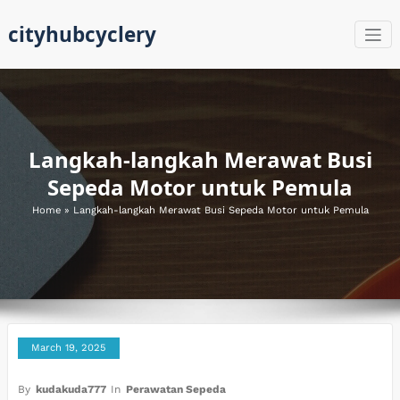
Skip
cityhubcyclery
to
content
Langkah-langkah Merawat Busi
Sepeda Motor untuk Pemula
Home
»
Langkah-langkah Merawat Busi Sepeda Motor untuk Pemula
March 19, 2025
By
kudakuda777
In
Perawatan Sepeda