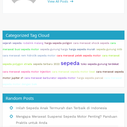
View All Posts
Categorized Tag Cloud
sejarah sepeda
rodalink malang
harga sepeda poligon
cara merawat shock sepeda
cara
merawat busi sepeda motor
sepeda gunung harga
harga sepeda murah
sepeda gunung mtb
cara merawat rem hidrolik sepeda motor
cara merawat pelek sepeda motor
cara merawat
sepeda
sepeda polygon xtrada
sepeda terbaru 2022
toko sepeda gunung terdekat
cara merawat sepeda motor injection
cara merawat sepeda motor beat
cara merawat sepeda
motor jupiter z1
cara merawat karburator sepeda motor
harga sepeda pancal
cara merawat
sepeda motor dengan baik
Random Posts
Inilah Sepeda Anak Termurah dan Terbaik di Indonesia
Mengapa Merawat Suspensi Sepeda Motor Penting? Panduan
Praktis untuk Anda