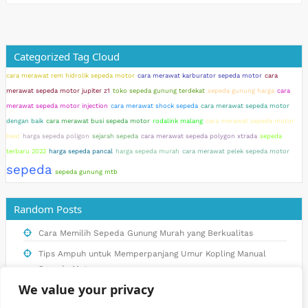
Categorized Tag Cloud
cara merawat rem hidrolik sepeda motor
cara merawat karburator sepeda motor
cara
merawat sepeda motor jupiter z1
toko sepeda gunung terdekat
sepeda gunung harga
cara
merawat sepeda motor injection
cara merawat shock sepeda
cara merawat sepeda motor
dengan baik
cara merawat busi sepeda motor
rodalink malang
cara merawat sepeda motor
beat
harga sepeda poligon
sejarah sepeda
cara merawat sepeda polygon xtrada
sepeda
terbaru 2022
harga sepeda pancal
harga sepeda murah
cara merawat pelek sepeda motor
sepeda
sepeda gunung mtb
Random Posts
Cara Memilih Sepeda Gunung Murah yang Berkualitas
Tips Ampuh untuk Memperpanjang Umur Kopling Manual
Sepeda Motor
We value your privacy
Manfaat Menggunakan Helm Sepeda Saat Berkendara