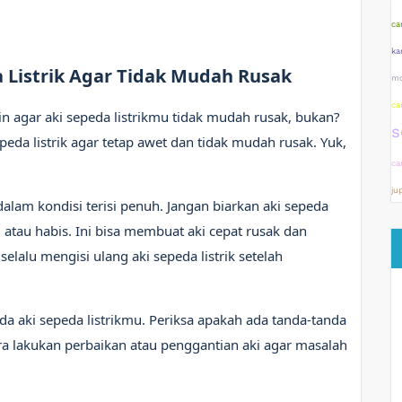
ca
ka
 Listrik Agar Tidak Mudah Rusak
mo
ca
gin agar aki sepeda listrikmu tidak mudah rusak, bukan?
s
eda listrik agar tetap awet dan tidak mudah rusak. Yuk,
ca
ju
dalam kondisi terisi penuh. Jangan biarkan aki sepeda
 atau habis. Ini bisa membuat aki cepat rusak dan
elalu mengisi ulang aki sepeda listrik setelah
ada aki sepeda listrikmu. Periksa apakah ada tanda-tanda
era lakukan perbaikan atau penggantian aki agar masalah