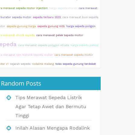
ra merawat sepeda motor injection
harga sepeda murah
cara merawat
rburator sepeda motor
sepeda terbaru 2022
cara merawat busi sepeda
tor
sepeda gunung harga
sepeda gunung mtb
harga sepeda poligon
ra merawat shock sepeda
cara merawat pelek sepeda motor
epeda
cara merawat sepeda polygon xtrada
harga sepeda pancal
ra merawat rem hidrolik sepeda motor
cara merawat sepeda motor
piter z1
sejarah sepeda
rodalink malang
toko sepeda gunung terdekat
Random Posts
Tips Merawat Sepeda Listrik
Agar Tetap Awet dan Bermutu
Tinggi
Inilah Alasan Mengapa Rodalink