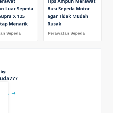
erawat
Tips Ampuh Merawat
an Luar Sepeda
Busi Sepeda Motor
Supra X 125
agar Tidak Mudah
etap Menarik
Rusak
tan Sepeda
Perawatan Sepeda
 by:
uda777
 Posts