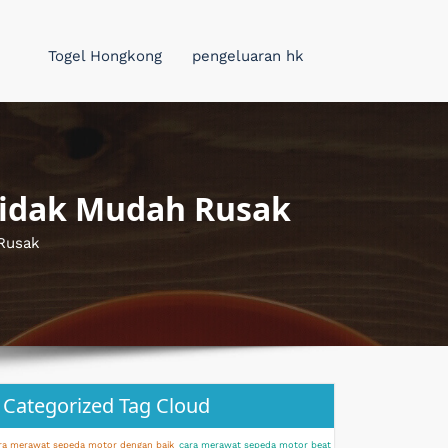
Togel Hongkong
pengeluaran hk
Tidak Mudah Rusak
 Rusak
Categorized Tag Cloud
ra merawat sepeda motor dengan baik
cara merawat sepeda motor beat