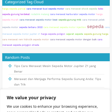
Categorized Tag Cloud
harga sepeda pancal
cara merawat busi sepeda motor
cara merawat shock sepeda
toko
sepeda gunung terdekat
rodalink malang
cara merawat karburator sepeda motor
harga
sepeda murah
cara merawat sepeda motor beat
sepeda gunung mtb
cara merawat pelek
sepeda
sepeda motor
sepeda terbaru 2022
cara merawat sepeda motor injection
cara
merawat sepeda motor jupiter z1
harga sepeda poligon
sejarah sepeda
sepeda gunung harga
cara merawat rem hidrolik sepeda motor
cara merawat sepeda motor dengan baik
cara
merawat sepeda polygon xtrada
Random Posts
Tips Cara Merawat Mesin Sepeda Motor Jupiter Z1 yang
Benar
Merawat dan Menjaga Performa Sepeda Gunung Anda: Tips
dan Trik
Keunggulan Sepeda Lipat Brompton dan Alasan Mengapa
We value your privacy
Anda Harus Memilikinya
Mengenal Sejarah Sepeda: Dari Awal Mula Hingga
We use cookies to enhance your browsing experience,
Perkembangan di Indonesia