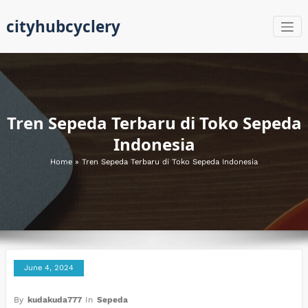
Skip
cityhubcyclery
to
content
Tren Sepeda Terbaru di Toko Sepeda
Indonesia
Home
»
Tren Sepeda Terbaru di Toko Sepeda Indonesia
June 4, 2024
By
kudakuda777
In
Sepeda