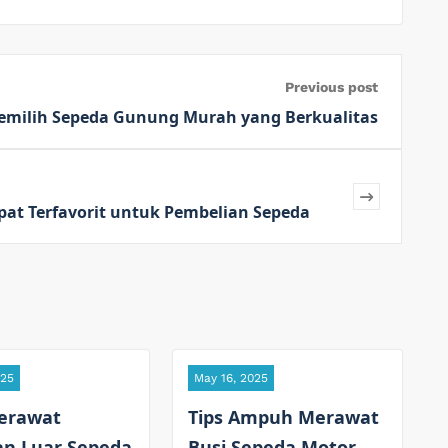
Previous post
emilih Sepeda Gunung Murah yang Berkualitas
pat Terfavorit untuk Pembelian Sepeda
025
May 16, 2025
erawat
Tips Ampuh Merawat
an Luar Sepeda
Busi Sepeda Motor