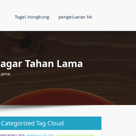
Togel Hongkong
pengeluaran hk
 agar Tahan Lama
 Lama
Categorized Tag Cloud
peda terbaru 2022
sepeda gunung mtb
cara merawat shock sepeda
cara