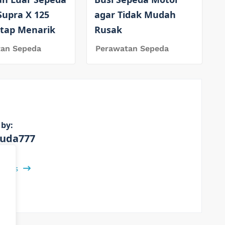
Supra X 125
agar Tidak Mudah
etap Menarik
Rusak
tan Sepeda
Perawatan Sepeda
 by:
uda777
 Posts