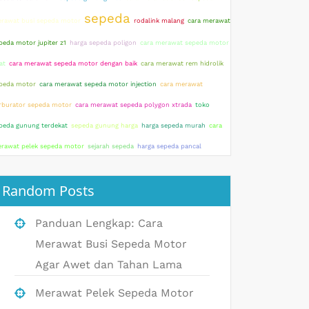
sepeda
rawat busi sepeda motor
rodalink malang
cara merawat
peda motor jupiter z1
harga sepeda poligon
cara merawat sepeda motor
at
cara merawat sepeda motor dengan baik
cara merawat rem hidrolik
peda motor
cara merawat sepeda motor injection
cara merawat
rburator sepeda motor
cara merawat sepeda polygon xtrada
toko
peda gunung terdekat
sepeda gunung harga
harga sepeda murah
cara
rawat pelek sepeda motor
sejarah sepeda
harga sepeda pancal
Random Posts
Panduan Lengkap: Cara
Merawat Busi Sepeda Motor
Agar Awet dan Tahan Lama
Merawat Pelek Sepeda Motor