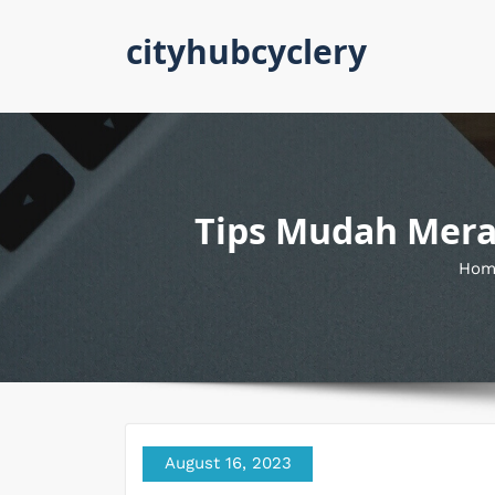
Skip
cityhubcyclery
to
content
Tips Mudah Mera
Hom
August 16, 2023