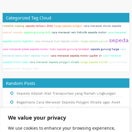
Categorized Tag Cloud
rodalink malang
sepeda terbaru 2022
harga sepeda poligon
cara merawat shock sepeda
sejarah sepeda
sepeda gunung mtb
cara merawat rem hidrolik sepeda motor
cara merawat
sepeda
sepeda motor injection
cara merawat busi sepeda motor
harga sepeda pancal
cara merawat pelek sepeda motor
toko sepeda gunung terdekat
sepeda gunung harga
cara
merawat karburator sepeda motor
cara merawat sepeda motor jupiter z1
cara merawat
sepeda motor beat
cara merawat sepeda polygon xtrada
harga sepeda murah
cara merawat
sepeda motor dengan baik
Random Posts
Sepeda Adalah Alat Transportasi yang Ramah Lingkungan
Bagaimana Cara Merawat Sepeda Polygon Xtrada agar Awet
dan Nyaman Digunakan?
We value your privacy
Rodalink: Tempat Belanja Sepeda Online dan Offline Terbaik
di Indonesia
We use cookies to enhance your browsing experience,