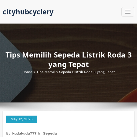
Skip
cityhubcyclery
to
content
Tips Memilih Sepeda Listrik Roda 3
yang Tepat
Home
»
Tips Memilih Sepeda Listrik Roda 3 yang Tepat
May 12, 2025
By
kudakuda777
In
Sepeda