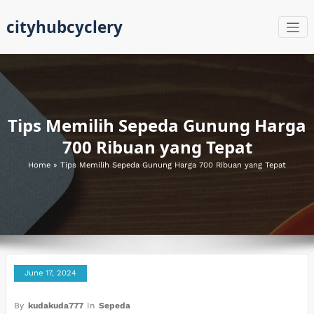
Skip
cityhubcyclery
to
content
Tips Memilih Sepeda Gunung Harga
700 Ribuan yang Tepat
Home
»
Tips Memilih Sepeda Gunung Harga 700 Ribuan yang Tepat
June 17, 2024
By
kudakuda777
In
Sepeda