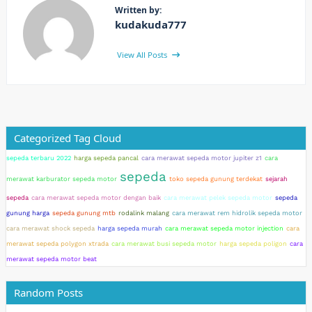
Written by:
kudakuda777
View All Posts
Categorized Tag Cloud
sepeda terbaru 2022
harga sepeda pancal
cara merawat sepeda motor jupiter z1
cara
sepeda
merawat karburator sepeda motor
toko sepeda gunung terdekat
sejarah
sepeda
cara merawat sepeda motor dengan baik
cara merawat pelek sepeda motor
sepeda
gunung harga
sepeda gunung mtb
rodalink malang
cara merawat rem hidrolik sepeda motor
cara merawat shock sepeda
harga sepeda murah
cara merawat sepeda motor injection
cara
merawat sepeda polygon xtrada
cara merawat busi sepeda motor
harga sepeda poligon
cara
merawat sepeda motor beat
Random Posts