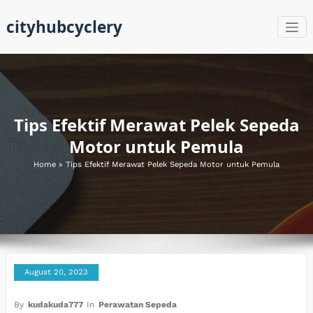
Skip
cityhubcyclery
to
content
Tips Efektif Merawat Pelek Sepeda
Motor untuk Pemula
Home
»
Tips Efektif Merawat Pelek Sepeda Motor untuk Pemula
August 20, 2023
By
kudakuda777
In
Perawatan Sepeda