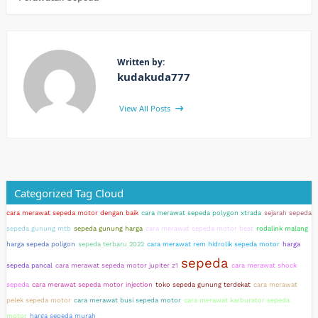
Written by:
kudakuda777
View All Posts
Categorized Tag Cloud
cara merawat sepeda motor dengan baik
cara merawat sepeda polygon xtrada
sejarah sepeda
sepeda gunung mtb
sepeda gunung harga
cara merawat sepeda motor beat
rodalink malang
harga sepeda poligon
sepeda terbaru 2022
cara merawat rem hidrolik sepeda motor
harga
sepeda
sepeda pancal
cara merawat sepeda motor jupiter z1
cara merawat shock
sepeda
cara merawat sepeda motor injection
toko sepeda gunung terdekat
cara merawat
pelek sepeda motor
cara merawat busi sepeda motor
cara merawat karburator sepeda
motor
harga sepeda murah