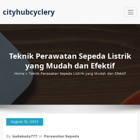
Skip
cityhubcyclery
to
content
Teknik Perawatan Sepeda Listrik
yang Mudah dan Efektif
Home
»
Teknik Perawatan Sepeda Listrik yang Mudah dan Efektif
August 15, 2023
By
kudakuda777
In
Perawatan Sepeda