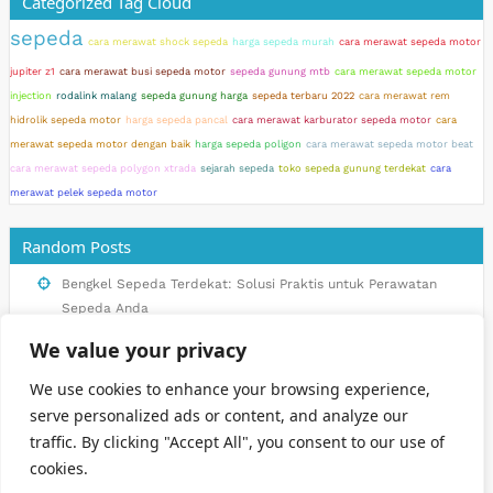
Categorized Tag Cloud
sepeda
cara merawat shock sepeda
harga sepeda murah
cara merawat sepeda motor
jupiter z1
cara merawat busi sepeda motor
sepeda gunung mtb
cara merawat sepeda motor
injection
rodalink malang
sepeda gunung harga
sepeda terbaru 2022
cara merawat rem
hidrolik sepeda motor
harga sepeda pancal
cara merawat karburator sepeda motor
cara
merawat sepeda motor dengan baik
harga sepeda poligon
cara merawat sepeda motor beat
cara merawat sepeda polygon xtrada
sejarah sepeda
toko sepeda gunung terdekat
cara
merawat pelek sepeda motor
Random Posts
Bengkel Sepeda Terdekat: Solusi Praktis untuk Perawatan
Sepeda Anda
Cara Mudah Membeli Mobil Impian di Roda Link
We value your privacy
Trik Merawat Sepeda yang Wajib Anda Ketahui
We use cookies to enhance your browsing experience,
Tips Memilih dan Merawat Sepeda Sport untuk Pemula
serve personalized ads or content, and analyze our
traffic. By clicking "Accept All", you consent to our use of
Sejarah Sepeda Gunung: Perkembangan dan Popularitas
cookies.
Olahraga Bersepeda di Pegunungan