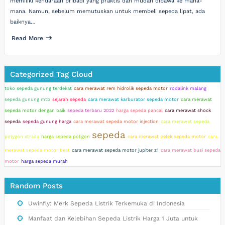
memiliki kendaraan pribadi yang praktis dan mudah dibawa ke mana-
mana. Namun, sebelum memutuskan untuk membeli sepeda lipat, ada
baiknya…
Read More
Categorized Tag Cloud
toko sepeda gunung terdekat
cara merawat rem hidrolik sepeda motor
rodalink malang
sepeda gunung mtb
sejarah sepeda
cara merawat karburator sepeda motor
cara merawat
sepeda motor dengan baik
sepeda terbaru 2022
harga sepeda pancal
cara merawat shock
sepeda
sepeda gunung harga
cara merawat sepeda motor injection
cara merawat sepeda
sepeda
polygon xtrada
harga sepeda poligon
cara merawat pelek sepeda motor
cara
merawat sepeda motor beat
cara merawat sepeda motor jupiter z1
cara merawat busi sepeda
motor
harga sepeda murah
Random Posts
Uwinfly: Merk Sepeda Listrik Terkemuka di Indonesia
Manfaat dan Kelebihan Sepeda Listrik Harga 1 Juta untuk