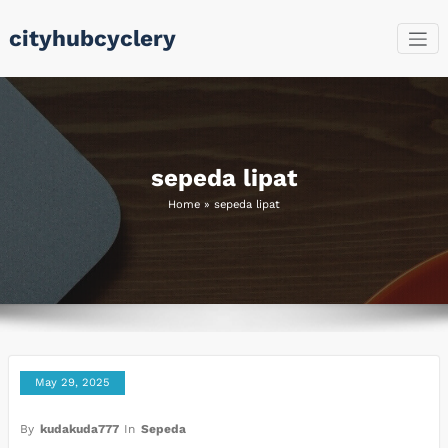
Skip
cityhubcyclery
to
content
sepeda lipat
Home
»
sepeda lipat
May 29, 2025
By
kudakuda777
In
Sepeda