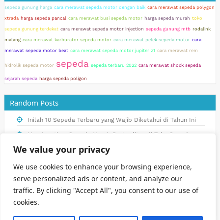
sepeda gunung harga
cara merawat sepeda motor dengan baik
cara merawat sepeda polygon
xtrada
harga sepeda pancal
cara merawat busi sepeda motor
harga sepeda murah
toko
sepeda gunung terdekat
cara merawat sepeda motor injection
sepeda gunung mtb
rodalink
malang
cara merawat karburator sepeda motor
cara merawat pelek sepeda motor
cara
merawat sepeda motor beat
cara merawat sepeda motor jupiter z1
cara merawat rem
sepeda
hidrolik sepeda motor
sepeda terbaru 2022
cara merawat shock sepeda
sejarah sepeda
harga sepeda poligon
Random Posts
Inilah 10 Sepeda Terbaru yang Wajib Diketahui di Tahun Ini
Mendapatkan Sepeda Murah Berkualitas di Toko Sepeda
Terpercaya
We value your privacy
Manfaat Bersepeda Gunung untuk Kesehatan dan Kebugaran
We use cookies to enhance your browsing experience,
Tubuh
serve personalized ads or content, and analyze our
Tips Memilih Sepeda Dewasa yang Sesuai dengan Kebutuhan
traffic. By clicking "Accept All", you consent to our use of
cookies.
Cara Mencari Sepeda Dewasa Murah dengan Kualitas Terbaik