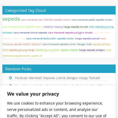
Categorized Tag Cloud
sepeda
cara merawat rem hidrolik sepeda motor
cara merawat pelek sepeda motor
cara merawat busi sepeda motor
rodalink malang
harga sepeda murah
toko sepeda gunung
terdekat
cara merawat shock sepeda
cara merawat sepeda polygon xtrada
cara merawat
sepeda motor beat
cara merawat karburator sepeda motor
harga sepeda pancal
cara
merawat sepeda motor injection
cara merawat sepeda motor dengan baik
sepeda terbaru
2022
sepeda gunung harga
sepeda gunung mtb
sejarah sepeda
harga sepeda poligon
cara
merawat sepeda motor jupiter z1
Random Posts
Panduan Membeli Sepeda Listrik dengan Harga Terbaik
Cara Mencegah Overheat pada Sepeda Motor Jupiter Z1
We value your privacy
Teknik Dasar Mengendarai Sepeda Balap yang Harus
Diketahui
We use cookies to enhance your browsing experience,
Perawatan Sederhana yang Dapat Dilakukan Pemilik Sepeda
serve personalized ads or content, and analyze our
Motor Jupiter Z1.
traffic. By clicking "Accept All", you consent to our use of