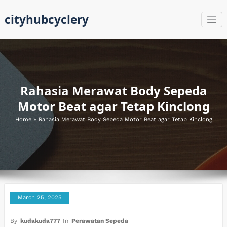
Skip
cityhubcyclery
to
content
Rahasia Merawat Body Sepeda
Motor Beat agar Tetap Kinclong
Home
»
Rahasia Merawat Body Sepeda Motor Beat agar Tetap Kinclong
March 25, 2025
By
kudakuda777
In
Perawatan Sepeda