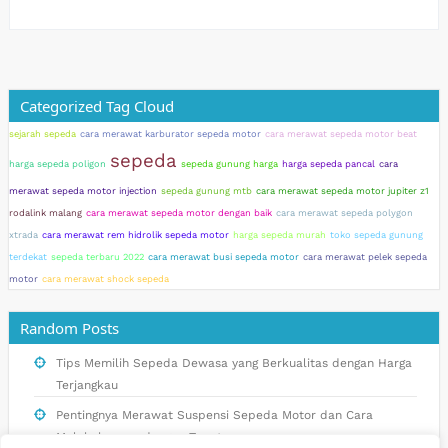
Categorized Tag Cloud
sejarah sepeda
cara merawat karburator sepeda motor
cara merawat sepeda motor beat
sepeda
harga sepeda poligon
sepeda gunung harga
harga sepeda pancal
cara
merawat sepeda motor injection
sepeda gunung mtb
cara merawat sepeda motor jupiter z1
rodalink malang
cara merawat sepeda motor dengan baik
cara merawat sepeda polygon
xtrada
cara merawat rem hidrolik sepeda motor
harga sepeda murah
toko sepeda gunung
terdekat
sepeda terbaru 2022
cara merawat busi sepeda motor
cara merawat pelek sepeda
motor
cara merawat shock sepeda
Random Posts
Tips Memilih Sepeda Dewasa yang Berkualitas dengan Harga
Terjangkau
Pentingnya Merawat Suspensi Sepeda Motor dan Cara
Melakukannya dengan Tepat