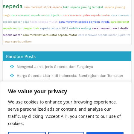
sepeda
cara merawat shock sepeda
toko sepeda gunung terdekat
sepeda gunung
harga
cara merawat sepeda motor injection
cara merawat pelek sepeda motor
cara merawat
sepeda motor beat
harga sepeda murah
cara merawat sepeda polygon xtrada
cara merawat
sepeda motor dengan baik
sepeda terbaru 2022
rodalink malang
cara merawat rem hidrolik
sepeda motor
cara merawat karburator sepeda motor
cara merawat sepeda motor jupiter z1
harga sepeda poligon
Random Posts
Mengenal Jenis-jenis Sepeda dan Fungsinya
Harga Sepeda Listrik di Indonesia: Bandingkan dan Temukan
yang Tepat untuk Anda
We value your privacy
Temukan Sepeda United Impianmu: Daftar Harga dan
Gambarnya yang Terbaru
We use cookies to enhance your browsing experience,
Panduan Lengkap Berbelanja Sepeda di Rodalink Malang:
serve personalized ads or content, and analyze our
Tips dan Rekomendasi
traffic. By clicking "Accept All", you consent to our use of
cookies.
Rekomendasi Sepeda Gunung Harga Terbaik untuk Pemula