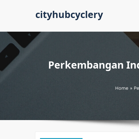
Skip
cityhubcyclery
to
content
Perkembangan Indu
Home
»
Pe