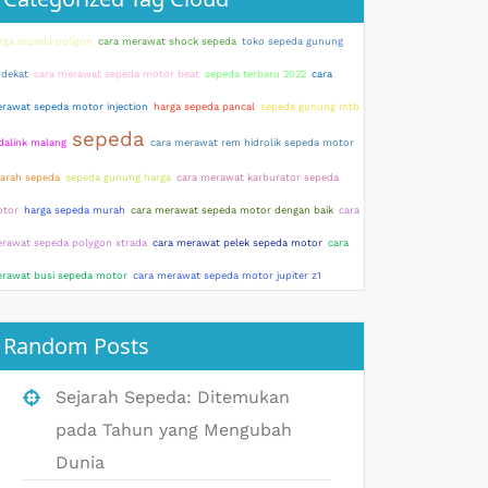
rga sepeda poligon
cara merawat shock sepeda
toko sepeda gunung
rdekat
cara merawat sepeda motor beat
sepeda terbaru 2022
cara
rawat sepeda motor injection
harga sepeda pancal
sepeda gunung mtb
sepeda
dalink malang
cara merawat rem hidrolik sepeda motor
jarah sepeda
sepeda gunung harga
cara merawat karburator sepeda
tor
harga sepeda murah
cara merawat sepeda motor dengan baik
cara
rawat sepeda polygon xtrada
cara merawat pelek sepeda motor
cara
rawat busi sepeda motor
cara merawat sepeda motor jupiter z1
Random Posts
Sejarah Sepeda: Ditemukan
pada Tahun yang Mengubah
Dunia