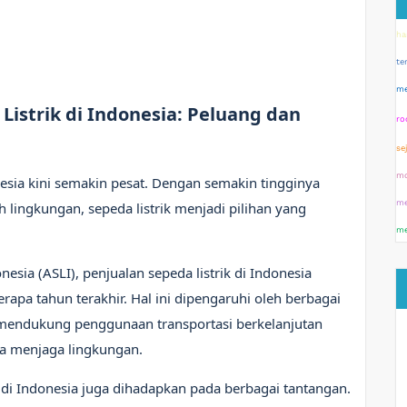
ha
te
me
istrik di Indonesia: Peluang dan
ro
se
mo
nesia kini semakin pesat. Dengan semakin tingginya
me
 lingkungan, sepeda listrik menjadi pilihan yang
me
nesia (ASLI), penjualan sepeda listrik di Indonesia
apa tahun terakhir. Hal ini dipengaruhi oleh berbagai
g mendukung penggunaan transportasi berkelanjutan
a menjaga lingkungan.
 di Indonesia juga dihadapkan pada berbagai tantangan.