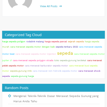
View All Posts
Categorized Tag Cloud
harga sepeda poligon
rodalink malang
harga sepeda pancal
sejarah sepeda
harga sepeda
murah
cara merawat sepeda motor dengan baik
sepeda terbaru 2022
cara merawat sepeda
sepeda
motor beat
cara merawat sepeda motor injection
cara merawat sepeda motor
jupiter z1
cara merawat sepeda polygon xtrada
toko sepeda gunung terdekat
cara merawat
pelek sepeda motor
cara merawat karburator sepeda motor
cara merawat busi sepeda
motor
sepeda gunung mtb
cara merawat rem hidrolik sepeda motor
cara merawat shock
sepeda
sepeda gunung harga
Random Posts
Mengenal Teknik-Teknik Dasar Merawat Sepeda Gunung yang
Harus Anda Tahu