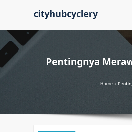
Skip
cityhubcyclery
to
content
Pentingnya Meraw
Home
»
Pentin