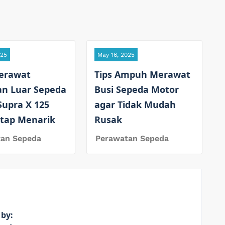
025
May 16, 2025
erawat
Tips Ampuh Merawat
an Luar Sepeda
Busi Sepeda Motor
Supra X 125
agar Tidak Mudah
etap Menarik
Rusak
tan Sepeda
Perawatan Sepeda
 by: