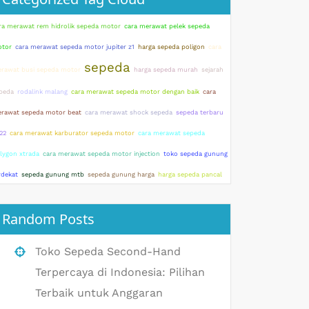
ra merawat rem hidrolik sepeda motor
cara merawat pelek sepeda
tor
cara merawat sepeda motor jupiter z1
harga sepeda poligon
cara
sepeda
rawat busi sepeda motor
harga sepeda murah
sejarah
peda
rodalink malang
cara merawat sepeda motor dengan baik
cara
rawat sepeda motor beat
cara merawat shock sepeda
sepeda terbaru
22
cara merawat karburator sepeda motor
cara merawat sepeda
lygon xtrada
cara merawat sepeda motor injection
toko sepeda gunung
rdekat
sepeda gunung mtb
sepeda gunung harga
harga sepeda pancal
Random Posts
Toko Sepeda Second-Hand
Terpercaya di Indonesia: Pilihan
Terbaik untuk Anggaran