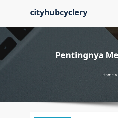
Skip
cityhubcyclery
to
content
Pentingnya M
Home