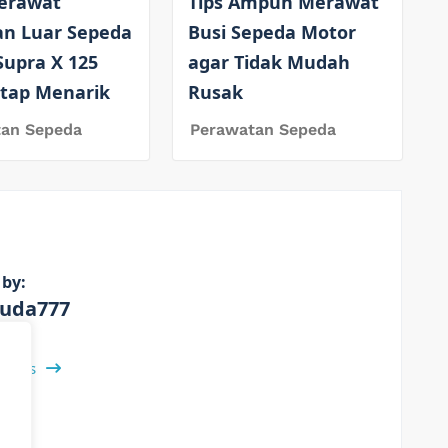
erawat
Tips Ampuh Merawat
an Luar Sepeda
Busi Sepeda Motor
Supra X 125
agar Tidak Mudah
etap Menarik
Rusak
tan Sepeda
Perawatan Sepeda
 by:
uda777
 Posts