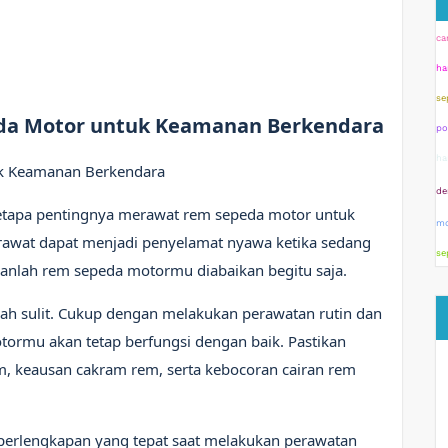
ca
ha
se
da Motor untuk Keamanan Berkendara
po
ha
k Keamanan Berkendara
de
etapa pentingnya merawat rem sepeda motor untuk
mo
awat dapat menjadi penyelamat nyawa ketika sedang
se
nganlah rem sepeda motormu diabaikan begitu saja.
ah sulit. Cukup dengan melakukan perawatan rutin dan
ormu akan tetap berfungsi dengan baik. Pastikan
, keausan cakram rem, serta kebocoran cairan rem
 perlengkapan yang tepat saat melakukan perawatan