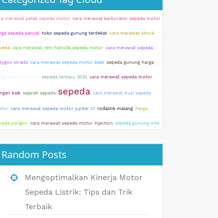
ra merawat pelek sepeda motor
cara merawat karburator sepeda motor
rga sepeda pancal
toko sepeda gunung terdekat
cara merawat shock
peda
cara merawat rem hidrolik sepeda motor
cara merawat sepeda
lygon xtrada
cara merawat sepeda motor beat
sepeda gunung harga
rga sepeda murah
sepeda terbaru 2022
cara merawat sepeda motor
sepeda
ngan baik
sejarah sepeda
cara merawat busi sepeda
tor
cara merawat sepeda motor jupiter z1
rodalink malang
harga
peda poligon
cara merawat sepeda motor injection
sepeda gunung mtb
Random Posts
Mengoptimalkan Kinerja Motor
Sepeda Listrik: Tips dan Trik
Terbaik