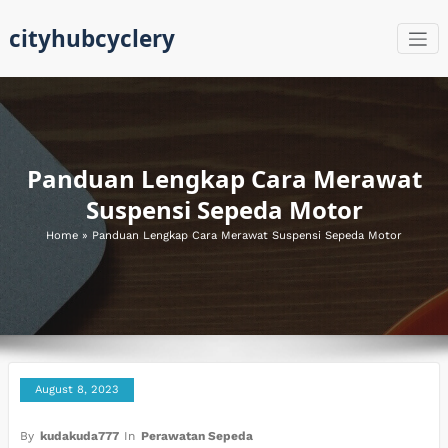
Skip
cityhubcyclery
to
content
Panduan Lengkap Cara Merawat
Suspensi Sepeda Motor
Home
»
Panduan Lengkap Cara Merawat Suspensi Sepeda Motor
August 8, 2023
By
kudakuda777
In
Perawatan Sepeda