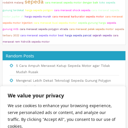
sepeda
rodalink malang
cara merawat sepeda motor dengan baik
toko sepeda
gunung terdekat
harga sepeda poligon
cara merawat shock sepeda
cara merawat sepeda
motor jupiter z1
harga sepeda murah
cara merawat karburator sepeda motor
cara merawat
sepeda motor injection
cara merawat busi sepeda motor
sepeda gunung harga
sepeda
gunung mtb
cara merawat sepeda polygon xtrada
cara merawat pelek sepeda motor
sepeda
terbaru 2022
cara merawat sepeda motor beat
harga sepeda pancal
sejarah sepeda
cara
merawat rem hidrolik sepeda motor
Random Posts
5 Cara Ampuh Merawat Katup Sepeda Motor agar Tidak
Mudah Rusak
Mengenal Lebih Dekat Teknologi Sepeda Gunung Polygon
yang Unggul
We value your privacy
Panduan Lengkap: Cara Merawat Sepeda Tua dengan Baik
Keuntungan Membeli dan Menggunakan Sepeda Listrik untuk
We use cookies to enhance your browsing experience,
Dewasa
serve personalized ads or content, and analyze our
traffic. By clicking "Accept All", you consent to our use of
Mengenal Lebih Jauh Tentang Trend Sepeda Listrik Dewasa
cookies.
di Indonesia