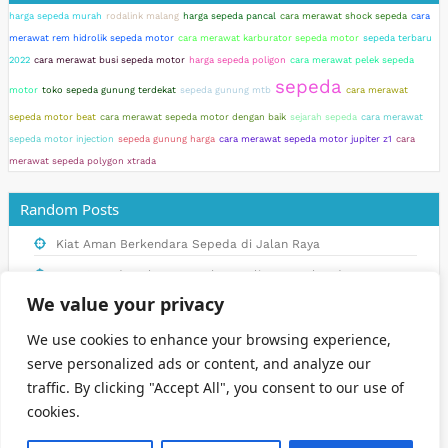
harga sepeda murah
rodalink malang
harga sepeda pancal
cara merawat shock sepeda
cara
merawat rem hidrolik sepeda motor
cara merawat karburator sepeda motor
sepeda terbaru
2022
cara merawat busi sepeda motor
harga sepeda poligon
cara merawat pelek sepeda
sepeda
motor
toko sepeda gunung terdekat
sepeda gunung mtb
cara merawat
sepeda motor beat
cara merawat sepeda motor dengan baik
sejarah sepeda
cara merawat
sepeda motor injection
sepeda gunung harga
cara merawat sepeda motor jupiter z1
cara
merawat sepeda polygon xtrada
Random Posts
Kiat Aman Berkendara Sepeda di Jalan Raya
Tren Sepeda Polygon Murah: Kenali Keunggulan dan Harganya
We value your privacy
Cara Mudah Merawat Shock Belakang Sepeda untuk Kinerja
Terbaik
We use cookies to enhance your browsing experience,
Inspirasi Desain Sepeda Anak yang Kreatif dan Menarik
serve personalized ads or content, and analyze our
traffic. By clicking "Accept All", you consent to our use of
Inilah Alasan Mengapa Sepeda Polygon Pada Umumnya Lebih
cookies.
Mahal