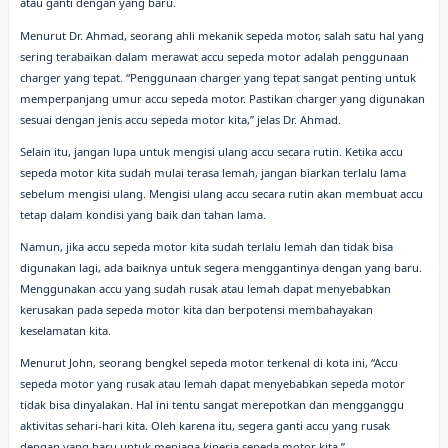
atau ganti dengan yang baru.
Menurut Dr. Ahmad, seorang ahli mekanik sepeda motor, salah satu hal yang
sering terabaikan dalam merawat accu sepeda motor adalah penggunaan
charger yang tepat. “Penggunaan charger yang tepat sangat penting untuk
memperpanjang umur accu sepeda motor. Pastikan charger yang digunakan
sesuai dengan jenis accu sepeda motor kita,” jelas Dr. Ahmad.
Selain itu, jangan lupa untuk mengisi ulang accu secara rutin. Ketika accu
sepeda motor kita sudah mulai terasa lemah, jangan biarkan terlalu lama
sebelum mengisi ulang. Mengisi ulang accu secara rutin akan membuat accu
tetap dalam kondisi yang baik dan tahan lama.
Namun, jika accu sepeda motor kita sudah terlalu lemah dan tidak bisa
digunakan lagi, ada baiknya untuk segera menggantinya dengan yang baru.
Menggunakan accu yang sudah rusak atau lemah dapat menyebabkan
kerusakan pada sepeda motor kita dan berpotensi membahayakan
keselamatan kita.
Menurut John, seorang bengkel sepeda motor terkenal di kota ini, “Accu
sepeda motor yang rusak atau lemah dapat menyebabkan sepeda motor
tidak bisa dinyalakan. Hal ini tentu sangat merepotkan dan mengganggu
aktivitas sehari-hari kita. Oleh karena itu, segera ganti accu yang rusak
dengan yang baru untuk menjaga kinerja sepeda motor kita.”