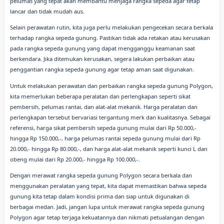
pelumas yang tepat akan membantu menjaga rangka sepeda agar tetap
lancar dan tidak mudah aus.
Selain perawatan rutin, kita juga perlu melakukan pengecekan secara berkala
terhadap rangka sepeda gunung. Pastikan tidak ada retakan atau kerusakan
pada rangka sepeda gunung yang dapat mengganggu keamanan saat
berkendara. Jika ditemukan kerusakan, segera lakukan perbaikan atau
penggantian rangka sepeda gunung agar tetap aman saat digunakan.
Untuk melakukan perawatan dan perbaikan rangka sepeda gunung Polygon,
kita memerlukan beberapa peralatan dan perlengkapan seperti sikat
pembersih, pelumas rantai, dan alat-alat mekanik. Harga peralatan dan
perlengkapan tersebut bervariasi tergantung merk dan kualitasnya. Sebagai
referensi, harga sikat pembersih sepeda gunung mulai dari Rp 50.000,-
hingga Rp 150.000,-, harga pelumas rantai sepeda gunung mulai dari Rp
20.000,- hingga Rp 80.000,-, dan harga alat-alat mekanik seperti kunci L dan
obeng mulai dari Rp 20.000,- hingga Rp 100.000,-.
Dengan merawat rangka sepeda gunung Polygon secara berkala dan
menggunakan peralatan yang tepat, kita dapat memastikan bahwa sepeda
gunung kita tetap dalam kondisi prima dan siap untuk digunakan di
berbagai medan. Jadi, jangan lupa untuk merawat rangka sepeda gunung
Polygon agar tetap terjaga kekuatannya dan nikmati petualangan dengan