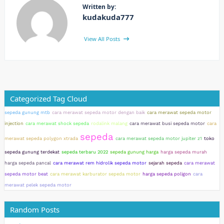
Written by:
kudakuda777
View All Posts
Categorized Tag Cloud
sepeda gunung mtb
cara merawat sepeda motor dengan baik
cara merawat sepeda motor
injection
cara merawat shock sepeda
rodalink malang
cara merawat busi sepeda motor
cara
sepeda
merawat sepeda polygon xtrada
cara merawat sepeda motor jupiter z1
toko
sepeda gunung terdekat
sepeda terbaru 2022
sepeda gunung harga
harga sepeda murah
harga sepeda pancal
cara merawat rem hidrolik sepeda motor
sejarah sepeda
cara merawat
sepeda motor beat
cara merawat karburator sepeda motor
harga sepeda poligon
cara
merawat pelek sepeda motor
Random Posts