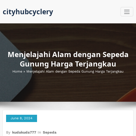
Skip
cityhubcyclery
to
content
Menjelajahi Alam dengan Sepeda
Gunung Harga Terjangkau
Home
»
Menjelajahi Alam dengan Sepeda Gunung Harga Terjangkau
June 8, 2024
By
kudakuda777
In
Sepeda