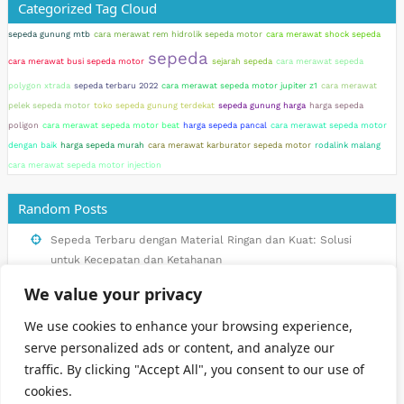
Categorized Tag Cloud
sepeda gunung mtb
cara merawat rem hidrolik sepeda motor
cara merawat shock sepeda
sepeda
cara merawat busi sepeda motor
sejarah sepeda
cara merawat sepeda
polygon xtrada
sepeda terbaru 2022
cara merawat sepeda motor jupiter z1
cara merawat
pelek sepeda motor
toko sepeda gunung terdekat
sepeda gunung harga
harga sepeda
poligon
cara merawat sepeda motor beat
harga sepeda pancal
cara merawat sepeda motor
dengan baik
harga sepeda murah
cara merawat karburator sepeda motor
rodalink malang
cara merawat sepeda motor injection
Random Posts
Sepeda Terbaru dengan Material Ringan dan Kuat: Solusi
untuk Kecepatan dan Ketahanan
Sepeda Adalah Solusi Transportasi Cerdas di Kota Padat
We value your privacy
Mengatasi Pelek Sepeda Motor Bengkok: Tips dan Trik yang
We use cookies to enhance your browsing experience,
Perlu Anda Ketahui
serve personalized ads or content, and analyze our
Pilihan Sepeda Pancal dengan Harga Bersaing di Tahun Ini.
traffic. By clicking "Accept All", you consent to our use of
cookies.
Cari Sepeda Murah? Inilah Daftar Harga Terbaru!