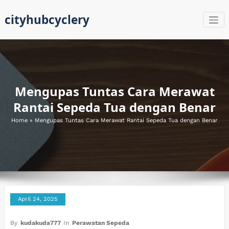
Skip
cityhubcyclery
to
content
Mengupas Tuntas Cara Merawat
Rantai Sepeda Tua dengan Benar
Home
»
Mengupas Tuntas Cara Merawat Rantai Sepeda Tua dengan Benar
April 24, 2025
By
kudakuda777
In
Perawatan Sepeda