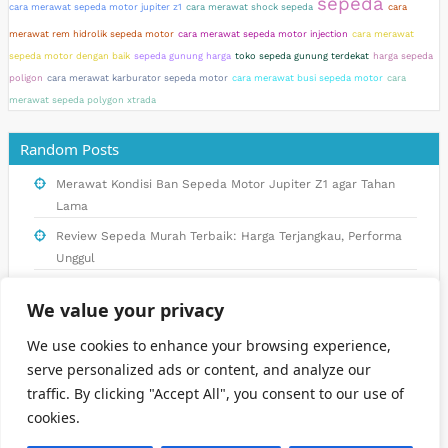
sepeda
cara merawat sepeda motor jupiter z1
cara merawat shock sepeda
cara
merawat rem hidrolik sepeda motor
cara merawat sepeda motor injection
cara merawat
sepeda motor dengan baik
sepeda gunung harga
toko sepeda gunung terdekat
harga sepeda
poligon
cara merawat karburator sepeda motor
cara merawat busi sepeda motor
cara
merawat sepeda polygon xtrada
Random Posts
Merawat Kondisi Ban Sepeda Motor Jupiter Z1 agar Tahan
Lama
Review Sepeda Murah Terbaik: Harga Terjangkau, Performa
Unggul
Inovasi Sepeda Listrik Exotic untuk Petualangan yang Tak
We value your privacy
Terlupakan di Indonesia
Pentingnya Merawat Pelek Sepeda Motor untuk Kesehatan
We use cookies to enhance your browsing experience,
dan Keamanan Berkendara
serve personalized ads or content, and analyze our
traffic. By clicking "Accept All", you consent to our use of
Kiat Merawat Sepeda Federal agar Tetap Awet dan Nyaman
cookies.
Digunakan