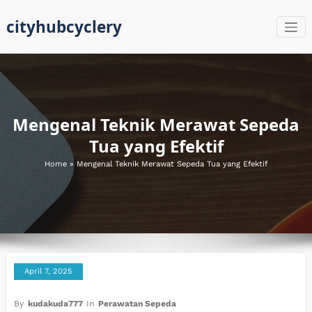
Skip
cityhubcyclery
to
content
Mengenal Teknik Merawat Sepeda
Tua yang Efektif
Home
»
Mengenal Teknik Merawat Sepeda Tua yang Efektif
April 7, 2025
By
kudakuda777
In
Perawatan Sepeda