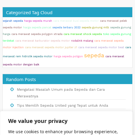
Categorized Tag Cloud
sejarah sepeda
harga sepeda murah
cara merawat busi sepeda motor
cara merawat pelek
sepeda motor
harga sepeda pancal
sepeda terbaru 2022
sepeda gunung mtb
sepeda gunung
harga
cara merawat sepeda polygon xtrada
cara merawat shock sepeda
toko sepeda gunung
terdekat
cara merawat karburator sepeda motor
rodalink malang
cara merawat sepeda
motor injection
cara merawat sepeda motor jupiter z1
cara merawat sepeda motor beat
cara
sepeda
merawat rem hidrolik sepeda motor
harga sepeda poligon
cara merawat
sepeda motor dengan baik
Random Posts
Mengatasi Masalah Umum pada Sepeda dan Cara
Merawatnya
Tips Memilih Sepeda United yang Tepat untuk Anda
Ragam Pilihan Sepeda Polygon Murah dan Berkualitas di
We value your privacy
Indonesia
Bagaimana Memperpanjang Usia Baterai Sepeda Motor
We use cookies to enhance your browsing experience,