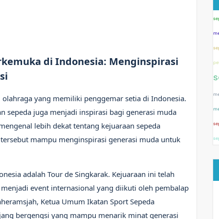
se
me
se
kemuka di Indonesia: Menginspirasi
pe
si
s
me
 olahraga yang memiliki penggemar setia di Indonesia.
me
an sepeda juga menjadi inspirasi bagi generasi muda
an mengenal lebih dekat tentang kejuaraan sepeda
se
 tersebut mampu menginspirasi generasi muda untuk
se
nesia adalah Tour de Singkarak. Kejuaraan ini telah
menjadi event internasional yang diikuti oleh pembalap
Baheramsjah, Ketua Umum Ikatan Sport Sepeda
i ajang bergengsi yang mampu menarik minat generasi