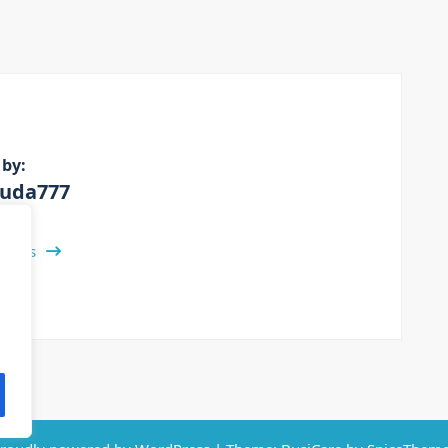
 by:
uda777
 Posts