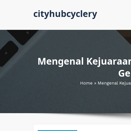
Skip
cityhubcyclery
to
content
Mengenal Kejuaraan
Ge
Home
»
Mengenal Kejua