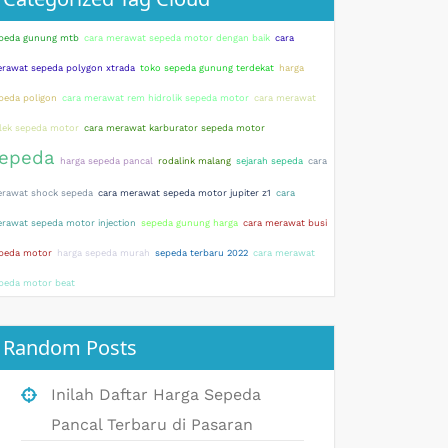
peda gunung mtb
cara merawat sepeda motor dengan baik
cara
rawat sepeda polygon xtrada
toko sepeda gunung terdekat
harga
peda poligon
cara merawat rem hidrolik sepeda motor
cara merawat
lek sepeda motor
cara merawat karburator sepeda motor
epeda
harga sepeda pancal
rodalink malang
sejarah sepeda
cara
rawat shock sepeda
cara merawat sepeda motor jupiter z1
cara
rawat sepeda motor injection
sepeda gunung harga
cara merawat busi
peda motor
harga sepeda murah
sepeda terbaru 2022
cara merawat
peda motor beat
Random Posts
Inilah Daftar Harga Sepeda
Pancal Terbaru di Pasaran