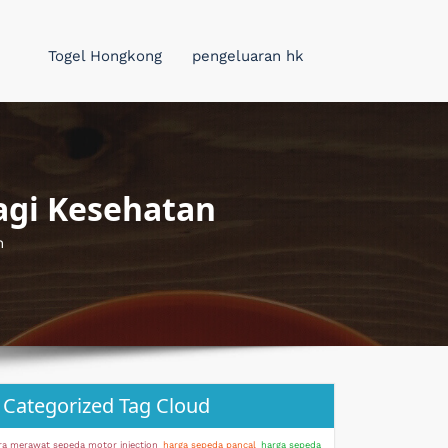
Togel Hongkong
pengeluaran hk
agi Kesehatan
n
Categorized Tag Cloud
ra merawat sepeda motor injection
harga sepeda pancal
harga sepeda