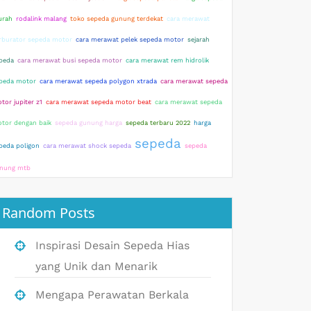
rah
rodalink malang
toko sepeda gunung terdekat
cara merawat
rburator sepeda motor
cara merawat pelek sepeda motor
sejarah
peda
cara merawat busi sepeda motor
cara merawat rem hidrolik
peda motor
cara merawat sepeda polygon xtrada
cara merawat sepeda
tor jupiter z1
cara merawat sepeda motor beat
cara merawat sepeda
tor dengan baik
sepeda gunung harga
sepeda terbaru 2022
harga
sepeda
peda poligon
cara merawat shock sepeda
sepeda
nung mtb
Random Posts
Inspirasi Desain Sepeda Hias
yang Unik dan Menarik
Mengapa Perawatan Berkala