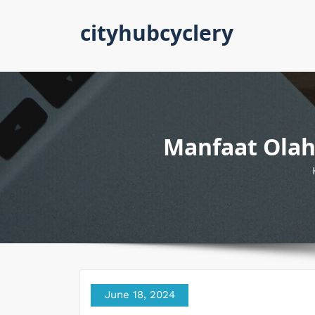
Skip
cityhubcyclery
to
content
Manfaat Olah
June 18, 2024