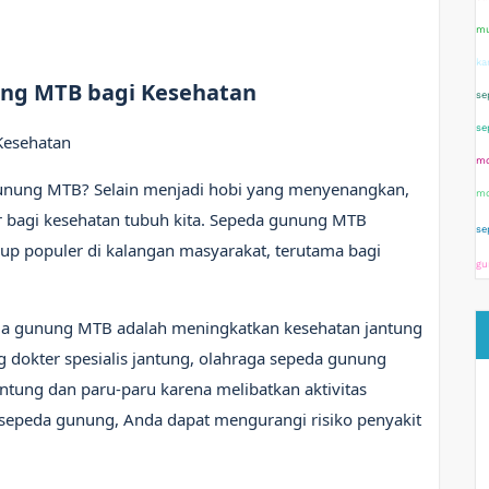
mu
ka
ng MTB bagi Kesehatan
se
se
Kesehatan
mo
unung MTB? Selain menjadi hobi yang menyenangkan,
mo
ar bagi kesehatan tubuh kita. Sepeda gunung MTB
se
kup populer di kalangan masyarakat, terutama bagi
gu
eda gunung MTB adalah meningkatkan kesehatan jantung
g dokter spesialis jantung, olahraga sepeda gunung
tung dan paru-paru karena melibatkan aktivitas
ersepeda gunung, Anda dapat mengurangi risiko penyakit