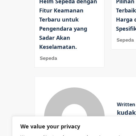
Helm Sepeda dengan
Pilihan
Fitur Keamanan
Terbaik
Terbaru untuk
Harga 
Pengendara yang
Spesifi
Sadar Akan
Sepeda
Keselamatan.
Sepeda
Written
kudak
We value your privacy
View All