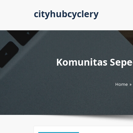
Skip
cityhubcyclery
to
content
Komunitas Seped
Home
»