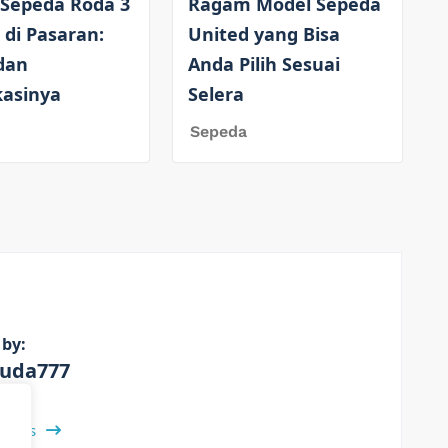
 Sepeda Roda 3
Ragam Model Sepeda
 di Pasaran:
United yang Bisa
dan
Anda Pilih Sesuai
kasinya
Selera
Sepeda
 by:
uda777
 Posts