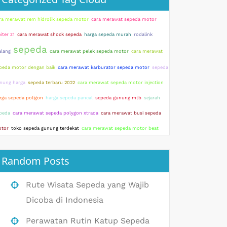
ra merawat rem hidrolik sepeda motor
cara merawat sepeda motor
piter z1
cara merawat shock sepeda
harga sepeda murah
rodalink
sepeda
lang
cara merawat pelek sepeda motor
cara merawat
peda motor dengan baik
cara merawat karburator sepeda motor
sepeda
nung harga
sepeda terbaru 2022
cara merawat sepeda motor injection
rga sepeda poligon
harga sepeda pancal
sepeda gunung mtb
sejarah
peda
cara merawat sepeda polygon xtrada
cara merawat busi sepeda
tor
toko sepeda gunung terdekat
cara merawat sepeda motor beat
Random Posts
Rute Wisata Sepeda yang Wajib
Dicoba di Indonesia
Perawatan Rutin Katup Sepeda