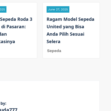
2025
June 27, 2025
 Sepeda Roda 3
Ragam Model Sepeda
 di Pasaran:
United yang Bisa
dan
Anda Pilih Sesuai
kasinya
Selera
Sepeda
 by:
uda777