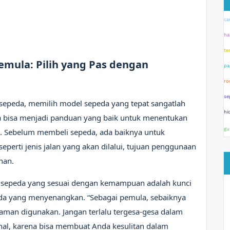
ca
ha
te
emula: Pilih yang Pas dengan
pa
ro
se
sepeda, memilih model sepeda yang tepat sangatlah
hi
la bisa menjadi panduan yang baik untuk menentukan
gu
. Sebelum membeli sepeda, ada baiknya untuk
erti jenis jalan yang akan dilalui, tujuan penggunaan
nan.
h sepeda yang sesuai dengan kemampuan adalah kunci
a yang menyenangkan. “Sebagai pemula, sebaiknya
aman digunakan. Jangan terlalu tergesa-gesa dalam
hal, karena bisa membuat Anda kesulitan dalam