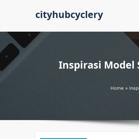
Skip
cityhubcyclery
to
content
Inspirasi Model
Home
»
Insp