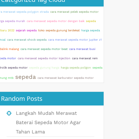
ra merawat sepeda polygon xtrada
cara merawat pelek sepeda motor
rga sepeda murah
cara merawat sepeda motor dengan baik
sepeda
rbaru 2022
sejarah sepeda
toko sepeda gunung terdekat
harga sepeda
ncal
cara merawat shock sepeda
cara merawat sepeda motor jupiter z1
dalink malang
cara merawat sepeda motor beat
cara merawat busi
peda motor
cara merawat sepeda motor injection
cara merawat rem
drolik sepeda motor
sepeda gunung harga
harga sepeda poligon
sepeda
sepeda
nung mtb
cara merawat karburator sepeda motor
Random Posts
Langkah Mudah Merawat
Baterai Sepeda Motor Agar
Tahan Lama