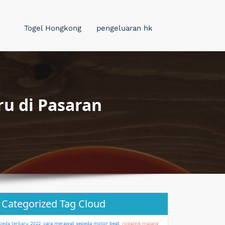
Togel Hongkong
pengeluaran hk
ru di Pasaran
Categorized Tag Cloud
peda terbaru 2022
cara merawat sepeda motor beat
rodalink malang