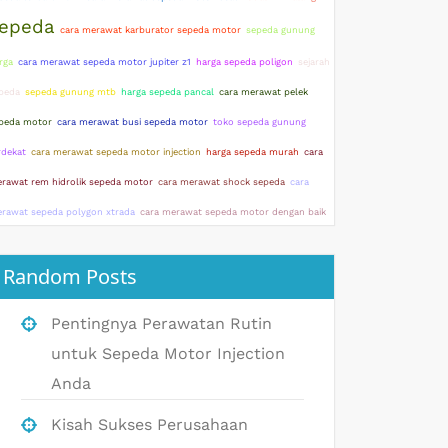
epeda
cara merawat karburator sepeda motor
sepeda gunung
rga
cara merawat sepeda motor jupiter z1
harga sepeda poligon
sejarah
peda
sepeda gunung mtb
harga sepeda pancal
cara merawat pelek
peda motor
cara merawat busi sepeda motor
toko sepeda gunung
rdekat
cara merawat sepeda motor injection
harga sepeda murah
cara
rawat rem hidrolik sepeda motor
cara merawat shock sepeda
cara
rawat sepeda polygon xtrada
cara merawat sepeda motor dengan baik
Random Posts
Pentingnya Perawatan Rutin
untuk Sepeda Motor Injection
Anda
Kisah Sukses Perusahaan