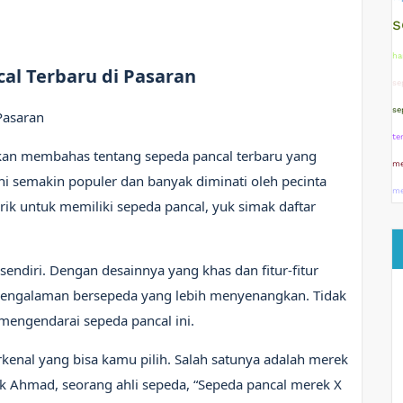
s
ha
cal Terbaru di Pasaran
se
se
Pasaran
te
 akan membahas tentang sepeda pancal terbaru yang
me
ni semakin populer dan banyak diminati oleh pecinta
me
arik untuk memiliki sepeda pancal, yuk simak daftar
ndiri. Dengan desainnya yang khas dan fitur-fitur
pengalaman bersepeda yang lebih menyenangkan. Tidak
mengendarai sepeda pancal ini.
rkenal yang bisa kamu pilih. Salah satunya adalah merek
Pak Ahmad, seorang ahli sepeda, “Sepeda pancal merek X