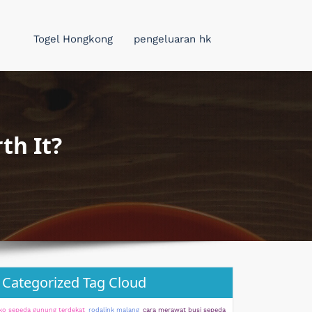
Togel Hongkong
pengeluaran hk
th It?
Categorized Tag Cloud
ko sepeda gunung terdekat
rodalink malang
cara merawat busi sepeda