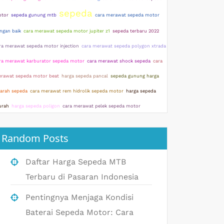
sepeda
tor
sepeda gunung mtb
cara merawat sepeda motor
ngan baik
cara merawat sepeda motor jupiter z1
sepeda terbaru 2022
ra merawat sepeda motor injection
cara merawat sepeda polygon xtrada
ra merawat karburator sepeda motor
cara merawat shock sepeda
cara
rawat sepeda motor beat
harga sepeda pancal
sepeda gunung harga
jarah sepeda
cara merawat rem hidrolik sepeda motor
harga sepeda
rah
harga sepeda poligon
cara merawat pelek sepeda motor
Random Posts
Daftar Harga Sepeda MTB
Terbaru di Pasaran Indonesia
Pentingnya Menjaga Kondisi
Baterai Sepeda Motor: Cara