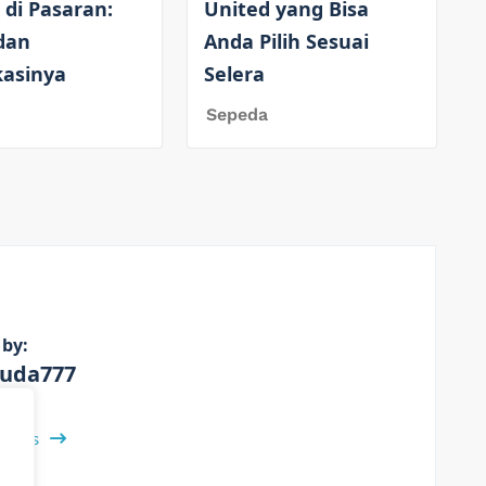
 di Pasaran:
United yang Bisa
dan
Anda Pilih Sesuai
kasinya
Selera
Sepeda
 by:
uda777
 Posts