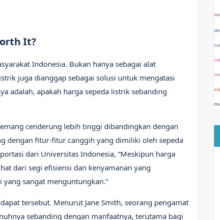
mo
de
orth It?
ca
ca
asyarakat Indonesia. Bukan hanya sebagai alat
me
istrik juga dianggap sebagai solusi untuk mengatasi
a adalah, apakah harga sepeda listrik sebanding
se
mu
 memang cenderung lebih tinggi dibandingkan dengan
 dengan fitur-fitur canggih yang dimiliki oleh sepeda
sportasi dari Universitas Indonesia, “Meskipun harga
lihat dari segi efisiensi dan kenyamanan yang
asi yang sangat menguntungkan.”
dapat tersebut. Menurut Jane Smith, seorang pengamat
epenuhnya sebanding dengan manfaatnya, terutama bagi