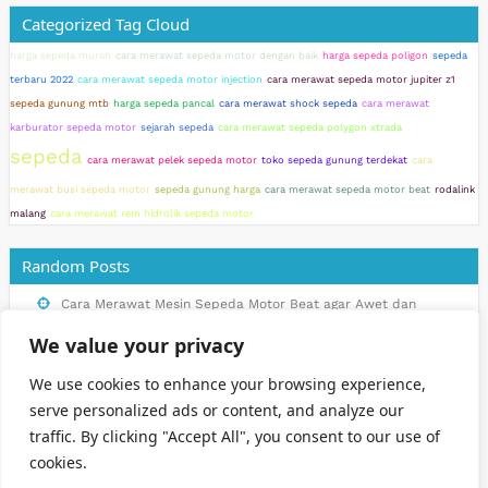
Categorized Tag Cloud
harga sepeda murah
cara merawat sepeda motor dengan baik
harga sepeda poligon
sepeda
terbaru 2022
cara merawat sepeda motor injection
cara merawat sepeda motor jupiter z1
sepeda gunung mtb
harga sepeda pancal
cara merawat shock sepeda
cara merawat
karburator sepeda motor
sejarah sepeda
cara merawat sepeda polygon xtrada
sepeda
cara merawat pelek sepeda motor
toko sepeda gunung terdekat
cara
merawat busi sepeda motor
sepeda gunung harga
cara merawat sepeda motor beat
rodalink
malang
cara merawat rem hidrolik sepeda motor
Random Posts
Cara Merawat Mesin Sepeda Motor Beat agar Awet dan
Tahan Lama
We value your privacy
Tips Memilih Sepeda yang Sesuai dengan Kebutuhan Anda
We use cookies to enhance your browsing experience,
Manfaat Bersepeda dengan Sepeda Polygon untuk Kesehatan
serve personalized ads or content, and analyze our
10 Tempat Wisata Sepeda Gunung MTB Terbaik di Indonesia
traffic. By clicking "Accept All", you consent to our use of
cookies.
Tren Sepeda Murah di Indonesia: Kenali Model dan Harganya!