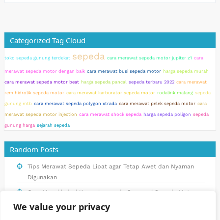
Categorized Tag Cloud
sepeda
toko sepeda gunung terdekat
cara merawat sepeda motor jupiter z1
cara
merawat sepeda motor dengan baik
cara merawat busi sepeda motor
harga sepeda murah
cara merawat sepeda motor beat
harga sepeda pancal
sepeda terbaru 2022
cara merawat
rem hidrolik sepeda motor
cara merawat karburator sepeda motor
rodalink malang
sepeda
gunung mtb
cara merawat sepeda polygon xtrada
cara merawat pelek sepeda motor
cara
merawat sepeda motor injection
cara merawat shock sepeda
harga sepeda poligon
sepeda
gunung harga
sejarah sepeda
Random Posts
Tips Merawat Sepeda Lipat agar Tetap Awet dan Nyaman
Digunakan
Cara Menghindari Kerusakan pada Suspensi Sepeda Motor
Matic dengan Perawatan yang Tepat
We value your privacy
Tips Fotografi Sepeda Agar Hasilnya Menakjubkan