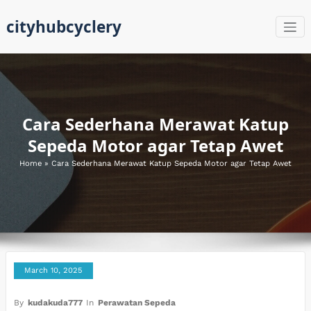
Skip
cityhubcyclery
to
content
Cara Sederhana Merawat Katup
Sepeda Motor agar Tetap Awet
Home
»
Cara Sederhana Merawat Katup Sepeda Motor agar Tetap Awet
March 10, 2025
By
kudakuda777
In
Perawatan Sepeda