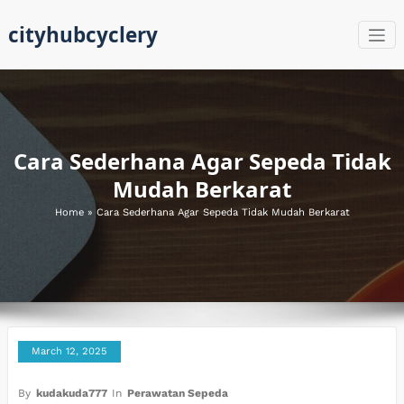
Skip
cityhubcyclery
to
content
Cara Sederhana Agar Sepeda Tidak
Mudah Berkarat
Home
»
Cara Sederhana Agar Sepeda Tidak Mudah Berkarat
March 12, 2025
By
kudakuda777
In
Perawatan Sepeda