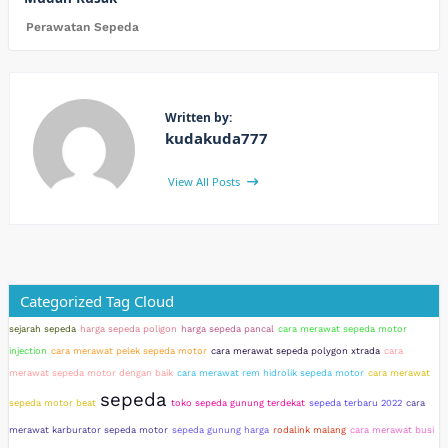
Perawatan Sepeda
Written by:
kudakuda777
View All Posts
Categorized Tag Cloud
sejarah sepeda
harga sepeda poligon
harga sepeda pancal
cara merawat sepeda motor
injection
cara merawat pelek sepeda motor
cara merawat sepeda polygon xtrada
cara
merawat sepeda motor dengan baik
cara merawat rem hidrolik sepeda motor
cara merawat
sepeda
sepeda motor beat
toko sepeda gunung terdekat
sepeda terbaru 2022
cara
merawat karburator sepeda motor
sepeda gunung harga
rodalink malang
cara merawat busi