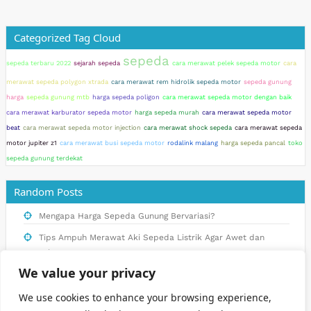
Categorized Tag Cloud
sepeda
sepeda terbaru 2022
sejarah sepeda
cara merawat pelek sepeda motor
cara
merawat sepeda polygon xtrada
cara merawat rem hidrolik sepeda motor
sepeda gunung
harga
sepeda gunung mtb
harga sepeda poligon
cara merawat sepeda motor dengan baik
cara merawat karburator sepeda motor
harga sepeda murah
cara merawat sepeda motor
beat
cara merawat sepeda motor injection
cara merawat shock sepeda
cara merawat sepeda
motor jupiter z1
cara merawat busi sepeda motor
rodalink malang
harga sepeda pancal
toko
sepeda gunung terdekat
Random Posts
Mengapa Harga Sepeda Gunung Bervariasi?
Tips Ampuh Merawat Aki Sepeda Listrik Agar Awet dan
Tahan Lama
We value your privacy
Cara Sederhana Merawat Rem Hidrolik Sepeda Motor untuk
Pemula
We use cookies to enhance your browsing experience,
Cara Menjaga Sepeda Onthel dari Karat dan Korosi